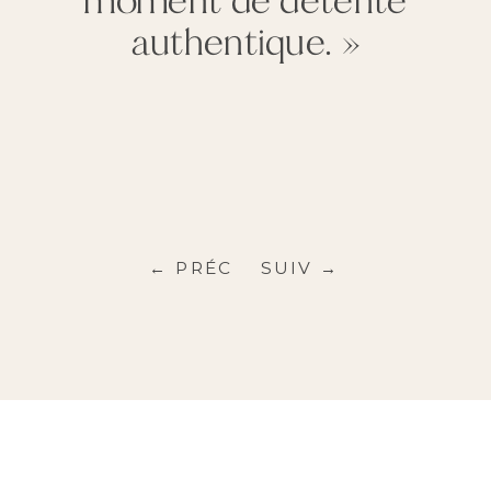
moment de détente
authentique. »
← PRÉC
SUIV →